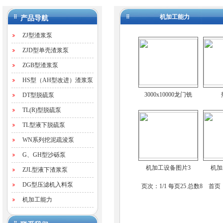
机加工能力
产品导航
ZJ型渣浆泵
ZJD型单壳渣浆泵
ZGB型渣浆泵
HS型（AH型改进）渣浆泵
3000x10000龙门铣
DT型脱硫泵
TL(R)型脱硫泵
TL型液下脱硫泵
WN系列挖泥疏浚泵
G、GH型沙砾泵
机加工设备图片3
机加
ZJL型液下渣浆泵
DG型压滤机入料泵
页次：1/1 每页25 总数8 首
机加工能力