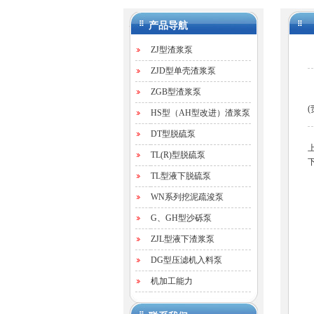
产品导航
ZJ型渣浆泵
ZJD型单壳渣浆泵
ZGB型渣浆泵
(
HS型（AH型改进）渣浆泵
DT型脱硫泵
TL(R)型脱硫泵
TL型液下脱硫泵
WN系列挖泥疏浚泵
G、GH型沙砾泵
ZJL型液下渣浆泵
DG型压滤机入料泵
机加工能力