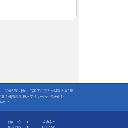
：0311-89905592 地址：石家庄广安大街财富大厦B座
有限公司|
渣浆泵
技术支持：一米和电子商务
99号-2
新闻中心
成功案例
销售网络
联系我们