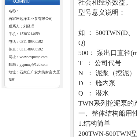
联系我们
社会和经济效益。
名称：
型号意义说明：
石家庄远洋工业泵有限公司
联系人：刘经理
如 ： 500TWN(D、
手机：15303214059
电话：0311-89905592
传真：0311-89905592
500： 泵出口直径(
网址：
www.ovpump.com
T ： 公司代号
邮箱：
yypump@126.com
N ： 泥浆（挖泥
地址：石家庄广安大街财富大厦
B座
D ： 舱内泵
Q ： 潜水
TWN系列挖泥泵的
一、整体结构船用
1.结构简单
200TWN-500