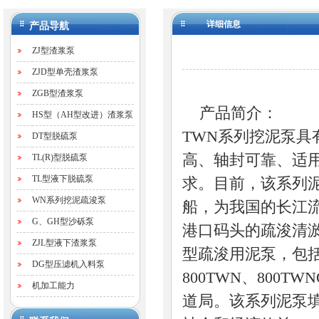
详细信息
产品导航
ZJ型渣浆泵
ZJD型单壳渣浆泵
ZGB型渣浆泵
产品简介：
HS型（AH型改进）渣浆泵
TWN系列挖泥泵
DT型脱硫泵
高、轴封可靠、适
TL(R)型脱硫泵
TL型液下脱硫泵
求。目前，该系列泥泵
WN系列挖泥疏浚泵
船，为我国的长江
G、GH型沙砾泵
港口码头的疏浚清
ZJL型液下渣浆泵
型疏浚用泥泵，包括60
DG型压滤机入料泵
800TWN、800T
机加工能力
道局。该系列泥泵